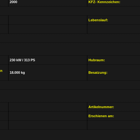
2000
KFZ- Kennzeichen:
Lebenslauf:
230 kW / 313 PS
Hubraum:
in
18.000 kg
Besatzung:
Artikelnummer:
Erschienen am: