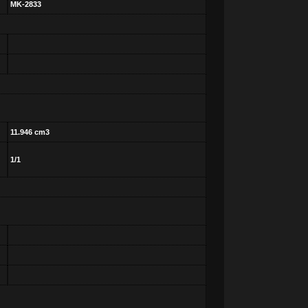
MK-2833
11.946 cm3
1/1