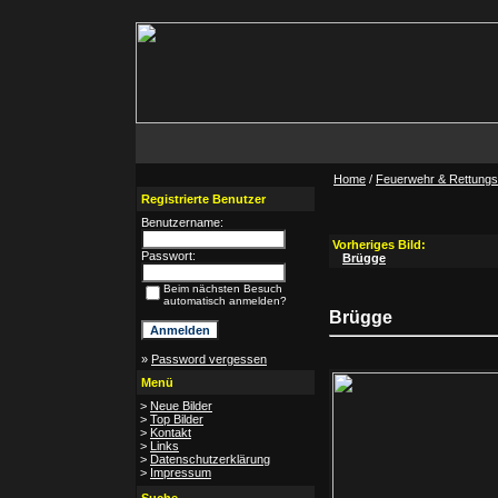
Home
/
Feuerwehr & Rettungsd
Registrierte Benutzer
Benutzername:
Vorheriges Bild:
Passwort:
Brügge
Beim nächsten Besuch
automatisch anmelden?
Brügge
»
Password vergessen
Menü
>
Neue Bilder
>
Top Bilder
>
Kontakt
>
Links
>
Datenschutzerklärung
>
Impressum