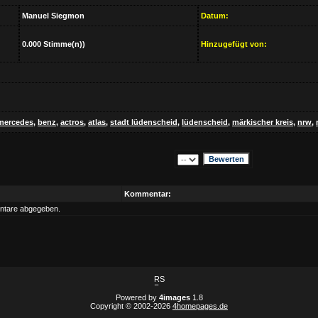
Manuel Siegmon
Datum:
0.000 Stimme(n))
Hinzugefügt von:
mercedes
,
benz
,
actros
,
atlas
,
stadt lüdenscheid
,
lüdenscheid
,
märkischer kreis
,
nrw
,
Kommentar:
ntare abgegeben.
Powered by
4images
1.8
Copyright © 2002-2026
4homepages.de