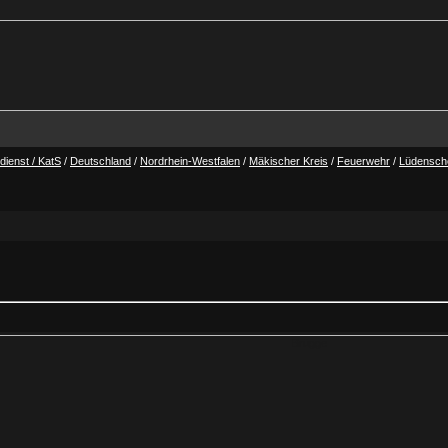
ienst / KatS
/
Deutschland
/
Nordrhein-Westfalen
/
Mäkischer Kreis
/
Feuerwehr
/
Lüdensch