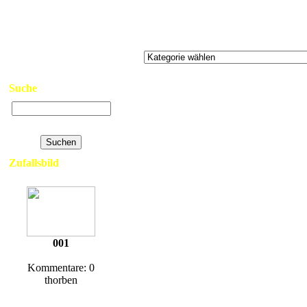
>
Neue Bilder
>
Top Bilder
>
Kontakt
>
Links
>
Datenschutzerklärung
>
Impressum
Suche
Erweiterte Suche
Zufallsbild
001
Kommentare: 0
thorben