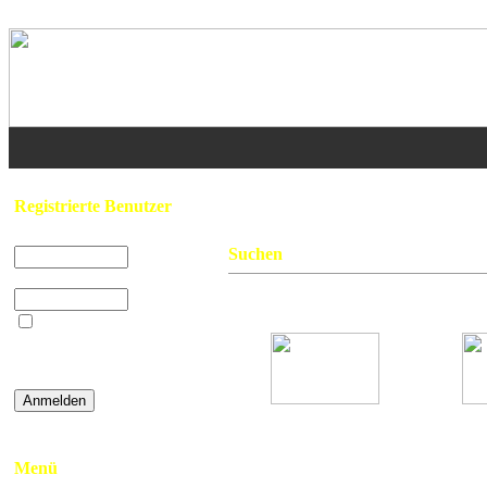
Home
/ Suchen
Registrierte Benutzer
Benutzername:
Suchen
Passwort:
Gefunden: 3 Bild(er) auf 1 Seite(n). A
Beim nächsten
Besuch automatisch
anmelden?
Brügge
- TLF16/25 -
»
Password vergessen
Lüdenscheid
L
Menü
Hits: 1918