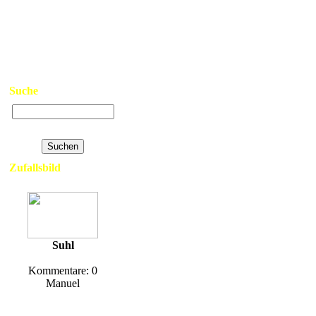
>
Neue Bilder
Stubaital
>
Top Bilder
Hits: 559
>
Kontakt
>
Links
>
Datenschutzerklärung
>
Impressum
Suche
Erweiterte Suche
Zufallsbild
Suhl
Kommentare: 0
Manuel