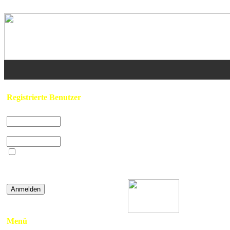
Home
/
Feuerwehr & Rettungsdienst
Registrierte Benutzer
Benutzername:
Passwort:
Beim nächsten
Gefunden: 1 Bild(er) auf 1 Seite(n). A
Besuch automatisch
anmelden?
»
Password vergessen
Mieders
Menü
- TLF-A 2000/100 -