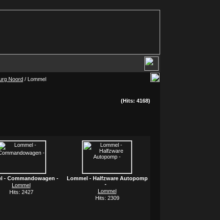
urg Noord
/ Lommel
(Hits: 4168)
l - Commandowagen -
Lommel - Halfzware Autopomp
-
Lommel
Lommel
Hits: 2427
Hits: 2309