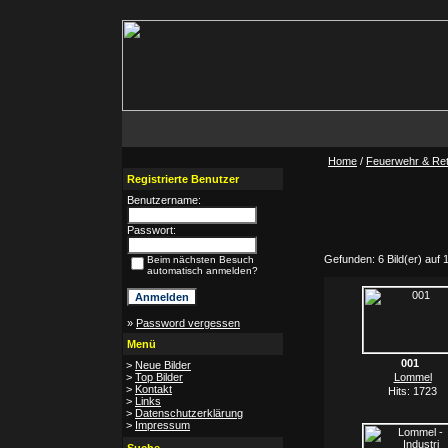
Home
/
Feuerwehr & Ret
Registrierte Benutzer
Benutzername:
Passwort:
Gefunden: 6 Bild(er) auf 1 
Beim nächsten Besuch
automatisch anmelden?
»
Password vergessen
Menü
001
>
Neue Bilder
>
Top Bilder
Lommel
>
Kontakt
Hits: 1723
>
Links
>
Datenschutzerklärung
>
Impressum