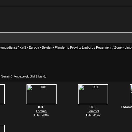
tungsdienst / KatS
/
Europa
/
Belgien
/
Flandern
/
Provinz Limburg
/
Feuerwehr
/
Zone - Limb
Seite(n). Angezeigt: Bild 1 bis 6.
001
001
Lomme
Lommel
Lommel
Hits: 2809
Hits: 4142