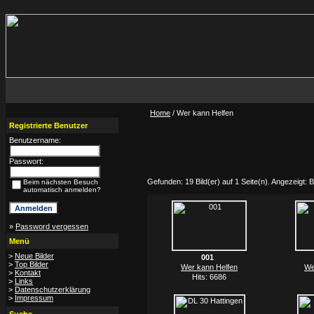
Home
/ Wer kann Helfen
Registrierte Benutzer
Benutzername:
Passwort:
Gefunden: 19 Bild(er) auf 1 Seite(n). Angezeigt: Bi
Beim nächsten Besuch
automatisch anmelden?
»
Password vergessen
Menü
>
Neue Bilder
001
>
Top Bilder
Wer kann Helfen
We
>
Kontakt
Hits: 6686
>
Links
>
Datenschutzerklärung
>
Impressum