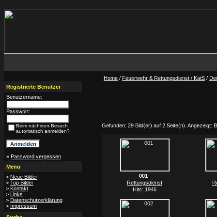
Home
/
Feuerwehr & Rettungsdienst / KatS
/
De
Registrierte Benutzer
Benutzername:
Passwort:
Gefunden: 29 Bild(er) auf 2 Seite(n). Angezeigt: Bi
Beim nächsten Besuch
automatisch anmelden?
»
Password vergessen
Menü
001
>
Neue Bilder
>
Top Bilder
Rettungsdienst
R
>
Kontakt
Hits: 1946
>
Links
>
Datenschutzerklärung
>
Impressum