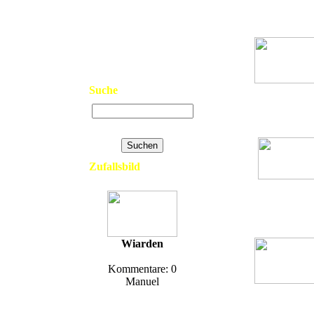
Feuerwehr
>
Neue Bilder
Hits: 1628
>
Top Bilder
>
Kontakt
>
Links
>
Datenschutzerklärung
>
Impressum
Suche
001
Feuerwehr
Hits: 2059
Erweiterte Suche
Zufallsbild
003
Feuerwehr
Hits: 1838
Wiarden
Kommentare: 0
Manuel
DLK 23/12
Feuerwehr