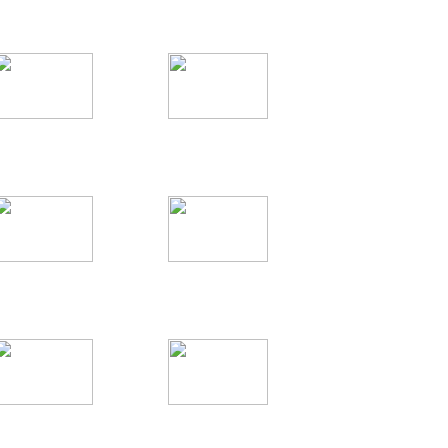
Hits: 1726
Hits: 1462
002
002
Feuerwehr
Feuerwehr
Hits: 1776
Hits: 1554
BC Erkkw M
DLK 18/12 IDF a.D.
Feuerwehr
Feuerwehr
Hits: 3898
Hits: 5334
DLK 23/12 M
Dekon-P IDF
Feuerwehr
Feuerwehr