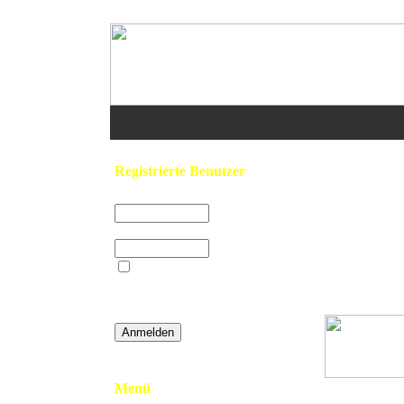
Home
/
Feuerwehr 
Registrierte Benutzer
Benutzername:
Passwort:
Beim nächsten
Gefunden: 96 Bild(e
Besuch automatisch
anmelden?
»
Password vergessen
Menü
001