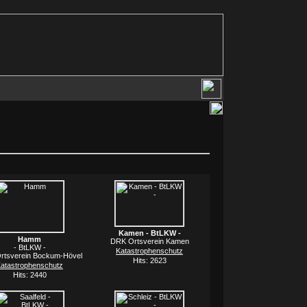
Kamen - BtLKW -
Hamm
DRK Ortsverein Kamen
- BtLKW -
Katastrophenschutz
rtsverein Bockum-Hövel
Hits: 2623
atastrophenschutz
Hits: 2440