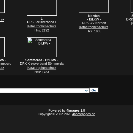
Norden
L
- BtLKW -
DRK 
utz
DRK Kreisverband L
DRK OV Norden
K
Katastrophenschutz
Katastrophenschutz
Hits: 2192
Hits: 1965
KW -
Sömmerda - BtLKW -
nneberg
DRK Kreisverband Sömmerda
utz
Katastrophenschutz
Hits: 1783
Powered by
4images
1.8
Copyright © 2002-2026
4homepages.de