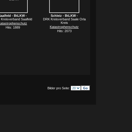
Saalfeld - BtLKW -
Schleiz - BtLKW -
Kreisverband Saalfeld
DRK Kreisverband Saale Orla
Kreis
atastrophenschutz
Katastrophenschutz
Hits: 1889
Hits: 2073
Bilder pro Seite: