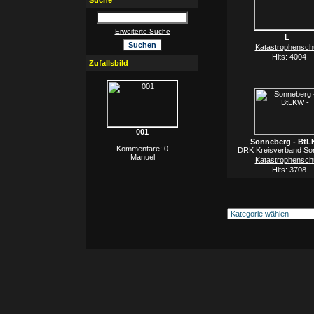
Suche
Erweiterte Suche
L
Katastrophensch
Hits: 4004
Zufallsbild
001
Sonneberg - BtL
Kommentare: 0
DRK Kreisverband So
Manuel
Katastrophensch
Hits: 3708