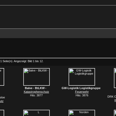
1 Seite(n). Angezeigt: Bild 1 bis 12.
Balve - BtLKW -
GW-Logistik Logistikgruppe
Katastrophenschutz
Feuerwehr
Hits: 3877
Hits: 3876
DRK O
sloe
K
utz