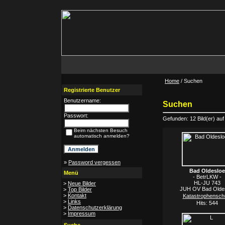
Home
/ Suchen
Registrierte Benutzer
Benutzername:
Suchen
Passwort:
Gefunden: 12 Bild(er) auf 
Beim nächsten Besuch
automatisch anmelden?
»
Password vergessen
Bad Oldesloe
Menü
- BetrLKW -
HL-JU 743
>
Neue Bilder
JUH OV Bad Olde
>
Top Bilder
>
Kontakt
Katastrophensch
>
Links
Hits: 544
>
Datenschutzerklärung
>
Impressum