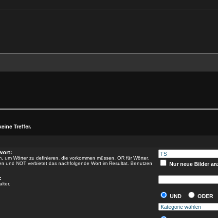
eine Treffer.
wort:
 um Wörter zu definieren, die vorkommen müssen, OR für Wörter,
nen und NOT verbietet das nachfolgende Wort im Resultat. Benutzen
Nur neue Bilder an
:
lter.
UND
ODER