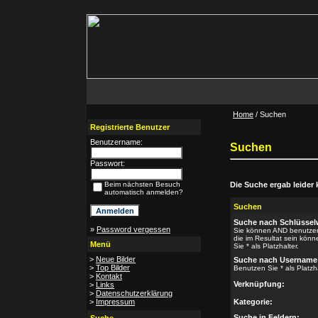
Home
/ Suchen
Registrierte Benutzer
Benutzername:
Suchen
Passwort:
Beim nächsten Besuch
Die Suche ergab leider k
automatisch anmelden?
Suchen
Suche nach Schlüssel
»
Password vergessen
Sie können AND benutzen,
die im Resultat sein kön
Menü
Sie * als Platzhalter.
>
Neue Bilder
Suche nach Username
>
Top Bilder
Benutzen Sie * als Platzha
>
Kontakt
Verknüpfung:
>
Links
>
Datenschutzerklärung
>
Impressum
Kategorie:
Suche in Feldern: