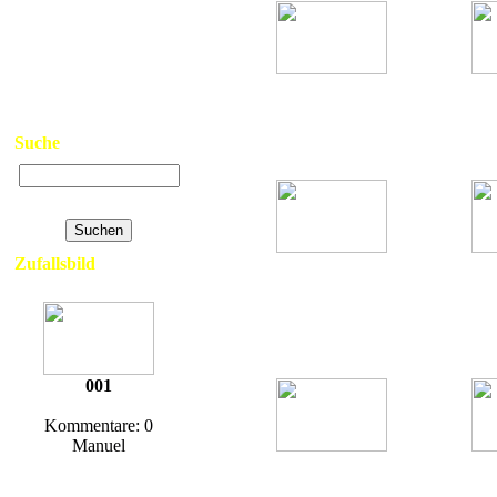
>
Neue Bilder
>
Top Bilder
>
Kontakt
>
Links
001
>
Datenschutzerklärung
>
Impressum
Noord
Hits: 3142
Suche
Erweiterte Suche
Zufallsbild
Bree -
Bree - 
Bosbrandtankwagen -
a.D.
Bree
Hits: 2962
001
Kommentare: 0
Manuel
Bree - Materiaalwagen -
Bree - P