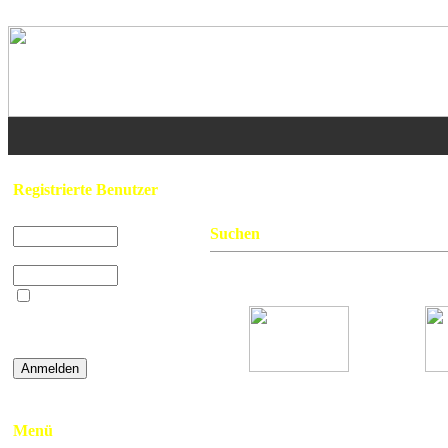
Home
/ Suchen
Registrierte Benutzer
Benutzername:
Suchen
Passwort:
Gefunden: 36 Bild(er) auf 2 Seite(n). 
Beim nächsten
Besuch automatisch
anmelden?
001
»
Password vergessen
Bree
Hits: 4141
Menü