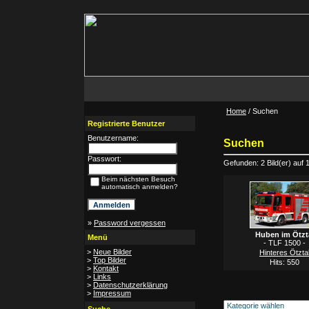
Home
/ Suchen
Registrierte Benutzer
Benutzername:
Suchen
Passwort:
Gefunden: 2 Bild(er) auf 1 
Beim nächsten Besuch
automatisch anmelden?
»
Password vergessen
Huben im Ötzt
Menü
- TLF 1500 -
>
Neue Bilder
Hinteres Ötzta
>
Top Bilder
Hits: 550
>
Kontakt
>
Links
>
Datenschutzerklärung
>
Impressum