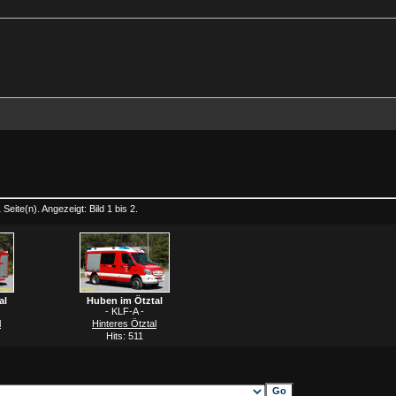
Seite(n). Angezeigt: Bild 1 bis 2.
al
Huben im Ötztal
- KLF-A -
l
Hinteres Ötztal
Hits: 511