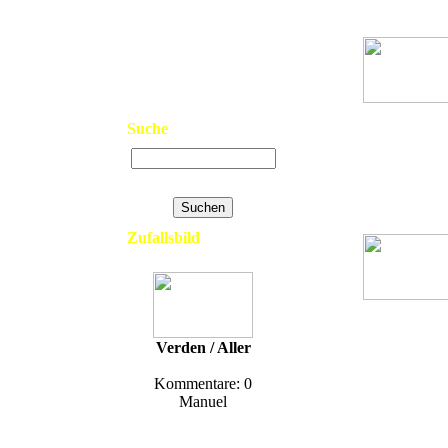
>
Neue Bilder
>
Top Bilder
>
Kontakt
>
Links
>
Datenschutzerklärung
>
Impressum
Rossbach - TS
Suche
Braunsbedr
Hits: 2804
Erweiterte Suche
Zufallsbild
Zöschen/Zwe
- TSF-W - a.
Verden / Aller
Außer Dienst (
Hits: 1430
Kommentare: 0
Manuel