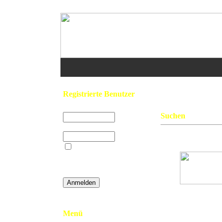
Home
/ Suchen
Registrierte Benutzer
Benutzername:
Suchen
Passwort:
Gefunden: 11 Bild(e
Beim nächsten
Besuch automatisch
anmelden?
ELW Plettenber
L
»
Password vergessen
Plettenberg
Menü
Hits: 2565