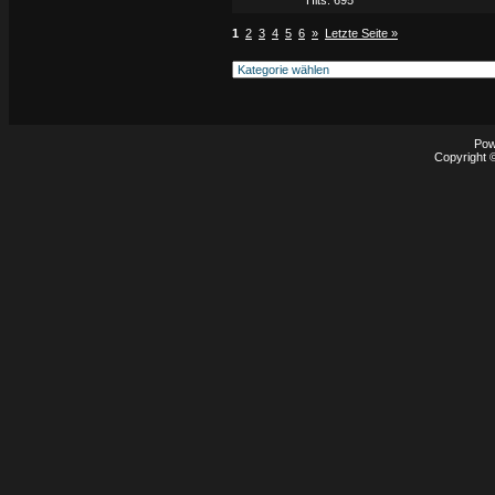
Hits: 695
1
2
3
4
5
6
»
Letzte Seite »
Pow
Copyright