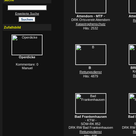
Suche
Erweiterte Suche
Attendorn - MTF -
Atte
DRK Ortsverein Attendorn
R
Katastrophenschutz
Zufallsbild
Hits: 2532
Operdicke
Kommentare: 0
B
BRK
Manuel
Kr
Rettungsdienst
R
Hits: 4879
Bad Frankenhausen
Bad 
- KTW -
SÖM-RK 852
DRK RW Bad Frankenhausen
DRK RW 
Rettungsdienst
R