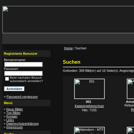
Home
/ Suchen
Registrierte Benutzer
Benutzername:
Suchen
Passwort:
Gefunden: 308 Bild(er) auf 16 Seite(n). Angezeigt:
Beim nächsten Besuch
automatisch anmelden?
»
Password vergessen
001
Arnst
Menü
Rettu
Katastrophenschutz
>
Neue Bilder
R
Hits: 7155
>
Top Bilder
>
Kontakt
>
Links
>
Datenschutzerklärung
>
Impressum