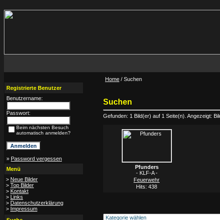
Home
/ Suchen
Registrierte Benutzer
Benutzername:
Suchen
Passwort:
Gefunden: 1 Bild(er) auf 1 Seite(n). Angezeigt: Bil
Beim nächsten Besuch
automatisch anmelden?
»
Password vergessen
Pfunders
Menü
- KLF-A -
>
Neue Bilder
Feuerwehr
>
Top Bilder
Hits: 438
>
Kontakt
>
Links
>
Datenschutzerklärung
>
Impressum