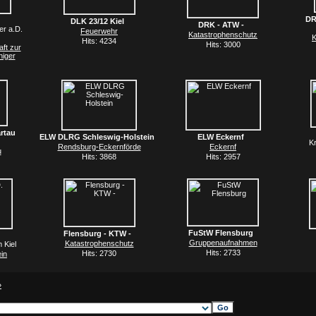
DR
DLK 23/12 Kiel
DRK - ATW -
er a.D.
Feuerwehr
Katastrophenschutz
K
Hits: 4234
Hits: 3000
ft zur
higer
rtau
ELW DLRG Schleswig-Holstein
ELW Eckernf
Kr
Rendsburg-Eckernförde
Eckernf
u
Hits: 3868
Hits: 2957
FuStW Flensburg
Flensburg - KTW -
Gruppenaufnahmen
Katastrophenschutz
 Kiel
Hits: 2733
Hits: 2730
in
»