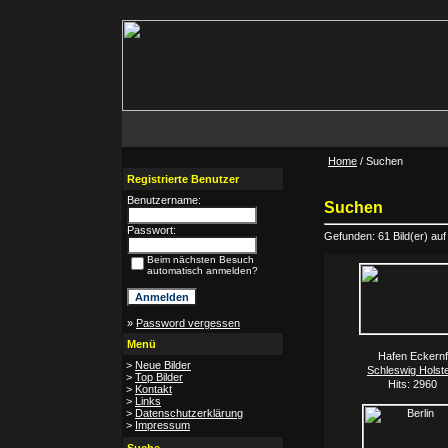
Home
/ Suchen
Registrierte Benutzer
Benutzername:
Suchen
Passwort:
Gefunden: 61 Bild(er) auf 
Beim nächsten Besuch
automatisch anmelden?
»
Password vergessen
Menü
Hafen Eckernf
>
Neue Bilder
Schleswig Holste
>
Top Bilder
Hits: 2960
>
Kontakt
>
Links
>
Datenschutzerklärung
>
Impressum