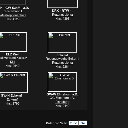
K - GW-SanM - a.D.
DRK - RTW -
Kreisverband L
Rettungsdienst
atastrophenschutz
Hits: 4395
Hits: 4129
ELZ Kiel
Eckernf
eisverband Kiel e.V.
Rettungswache Eckernf
Kiel
Rettungsdienst
Hits: 2640
Hits: 2264
GW-W Elmshorn a.D.
GW-N Eckernf
OG Elmshorn e.V.
Eckernf
Pinneberg
Hits: 2795
Hits: 2449
Bilder pro Seite: