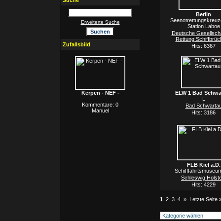
Suche
Berlin
Seenotrettungskreuz
Erweiterte Suche
Station Laboe
Deutsche Gesellscha
Rettung Schiffbrüc
Zufallsbild
Hits: 6367
Kerpen - NEF -
ELW 1 Bad Schwa
L
Kommentare: 0
Bad Schwarta
Manuel
Hits: 3186
FLB Kiel a.D.
Schifffahrtsmuseum
Schleswig Holste
Hits: 4229
1
2
3
4
»
Letzte Seite 