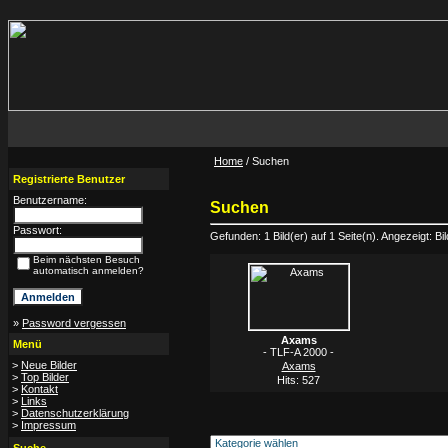
Home
/ Suchen
Registrierte Benutzer
Benutzername:
Suchen
Passwort:
Gefunden: 1 Bild(er) auf 1 Seite(n). Angezeigt: Bil
Beim nächsten Besuch
automatisch anmelden?
»
Password vergessen
Axams
Menü
- TLF-A 2000 -
>
Neue Bilder
Axams
>
Top Bilder
Hits: 527
>
Kontakt
>
Links
>
Datenschutzerklärung
>
Impressum