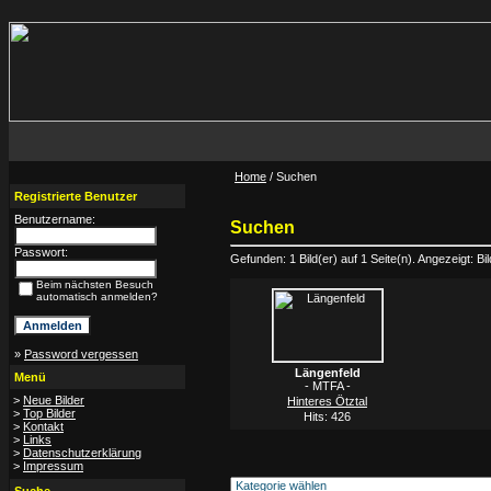
Home
/ Suchen
Registrierte Benutzer
Benutzername:
Suchen
Passwort:
Gefunden: 1 Bild(er) auf 1 Seite(n). Angezeigt: Bil
Beim nächsten Besuch
automatisch anmelden?
»
Password vergessen
Längenfeld
Menü
- MTFA -
>
Neue Bilder
Hinteres Ötztal
>
Top Bilder
Hits: 426
>
Kontakt
>
Links
>
Datenschutzerklärung
>
Impressum