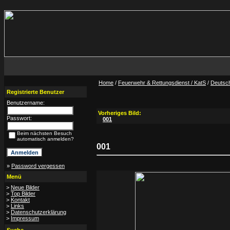
Home
/
Feuerwehr & Rettungsdienst / KatS
/
Deutsc
Registrierte Benutzer
Benutzername:
Vorheriges Bild:
Passwort:
001
Beim nächsten Besuch
automatisch anmelden?
001
»
Password vergessen
Menü
>
Neue Bilder
>
Top Bilder
>
Kontakt
>
Links
>
Datenschutzerklärung
>
Impressum