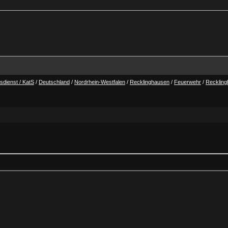
dienst / KatS
/
Deutschland
/
Nordrhein-Westfalen
/
Recklinghausen
/
Feuerwehr
/
Recklin