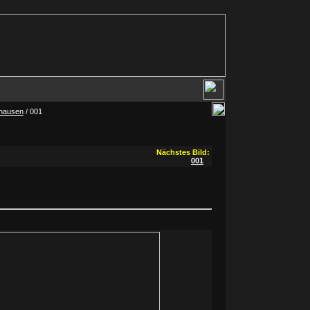
ghausen
/ 001
Nächstes Bild:
001