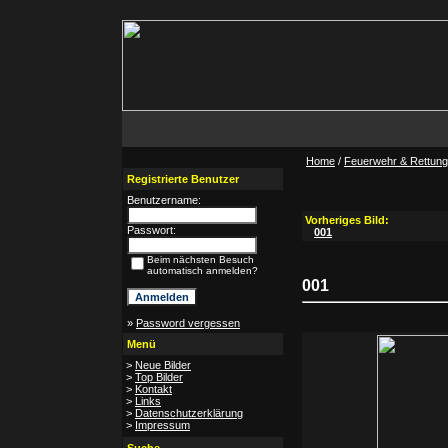
Home
/
Feuerwehr & Rettungs
Registrierte Benutzer
Benutzername:
Vorheriges Bild:
Passwort:
001
Beim nächsten Besuch
automatisch anmelden?
001
»
Password vergessen
Menü
>
Neue Bilder
>
Top Bilder
>
Kontakt
>
Links
>
Datenschutzerklärung
>
Impressum