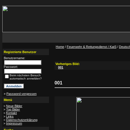
Home
/
Feuerwehr & Rettungsdienst / KatS
/
Deutsc
Registrierte Benutzer
Benutzername:
Vorheriges Bild:
Passwort:
001
Beim nächsten Besuch
automatisch anmelden?
001
»
Password vergessen
Menü
>
Neue Bilder
>
Top Bilder
>
Kontakt
>
Links
>
Datenschutzerklärung
>
Impressum