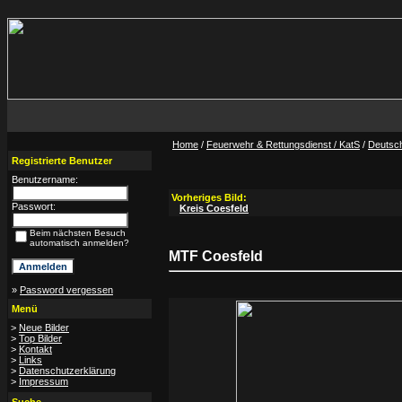
Home
/
Feuerwehr & Rettungsdienst / KatS
/
Deutsc
Registrierte Benutzer
Benutzername:
Vorheriges Bild:
Passwort:
Kreis Coesfeld
Beim nächsten Besuch
automatisch anmelden?
MTF Coesfeld
»
Password vergessen
Menü
>
Neue Bilder
>
Top Bilder
>
Kontakt
>
Links
>
Datenschutzerklärung
>
Impressum