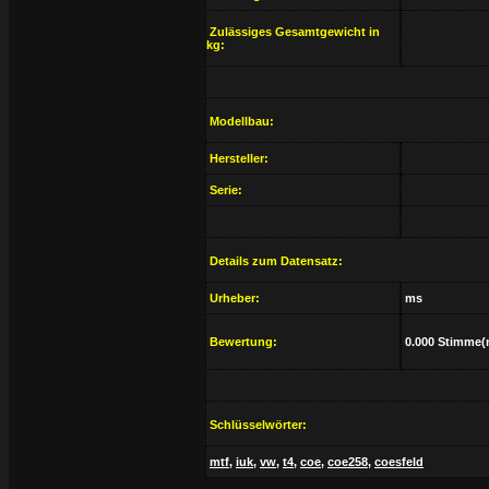
Zulässiges Gesamtgewicht in
kg:
Modellbau:
Hersteller:
Serie:
Details zum Datensatz:
Urheber:
ms
Bewertung:
0.000 Stimme(
Schlüsselwörter:
mtf
,
iuk
,
vw
,
t4
,
coe
,
coe258
,
coesfeld