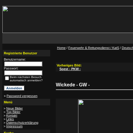
Home
/
Feuerwehr & Rettungsdienst / KatS
/
Deutsc
Registrierte Benutzer
Benutzername:
Vorheriges Bild:
Passwort:
Soest - PKW -
Beim nächsten Besuch
automatisch anmelden?
Wickede - GW -
»
Password vergessen
Menü
>
Neue Bilder
>
Top Bilder
>
Kontakt
>
Links
>
Datenschutzerklärung
>
Impressum