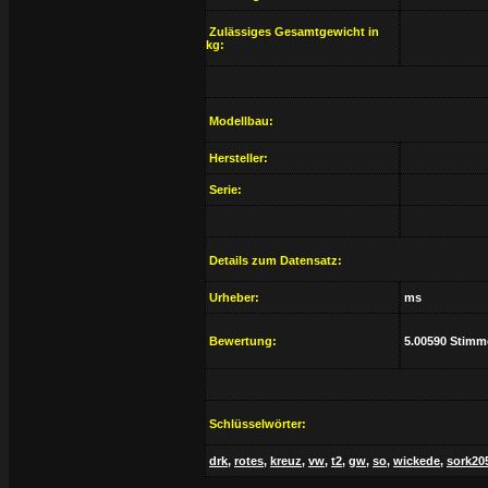
Zulässiges Gesamtgewicht in
kg:
Modellbau:
Hersteller:
Serie:
Details zum Datensatz:
Urheber:
ms
Bewertung:
5.00590 Stimm
Schlüsselwörter:
drk
,
rotes
,
kreuz
,
vw
,
t2
,
gw
,
so
,
wickede
,
sork20