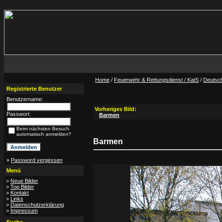
Home
/
Feuerwehr & Rettungsdienst / KatS
/
Deutsc
Registrierte Benutzer
Benutzername:
Vorheriges Bild:
Passwort:
Barmen
Beim nächsten Besuch
automatisch anmelden?
Barmen
»
Password vergessen
Menü
>
Neue Bilder
>
Top Bilder
>
Kontakt
>
Links
>
Datenschutzerklärung
>
Impressum