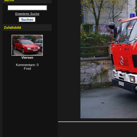
Suche
Erweiterte Suche
Zufallsbild
Viersen
Kommentare: 0
Fred