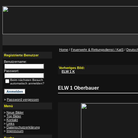
Home
/
Feuerwehr & Rettungsdienst / KatS
/
Deutsc
Registrierte Benutzer
Benutzername:
Vorheriges Bild:
Passwort:
ELW 1 K
Beim nächsten Besuch
automatisch anmelden?
ELW 1 Oberbauer
»
Password vergessen
Menü
>
Neue Bilder
>
Top Bilder
>
Kontakt
>
Links
>
Datenschutzerklärung
>
Impressum