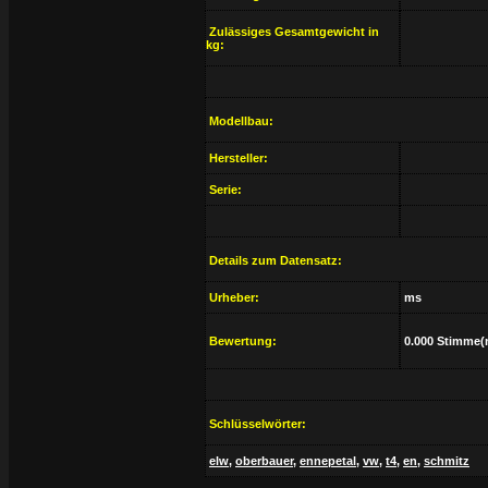
Zulässiges Gesamtgewicht in
kg:
Modellbau:
Hersteller:
Serie:
Details zum Datensatz:
Urheber:
ms
Bewertung:
0.000 Stimme(
Schlüsselwörter:
elw
,
oberbauer
,
ennepetal
,
vw
,
t4
,
en
,
schmitz