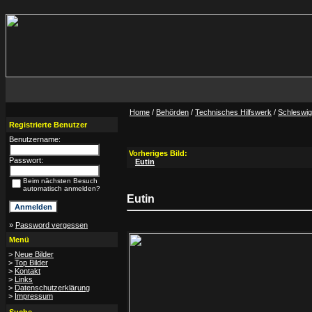
Home
/
Behörden
/
Technisches Hilfswerk
/
Schleswig
Registrierte Benutzer
Benutzername:
Vorheriges Bild:
Passwort:
Eutin
Beim nächsten Besuch
automatisch anmelden?
Eutin
»
Password vergessen
Menü
>
Neue Bilder
>
Top Bilder
>
Kontakt
>
Links
>
Datenschutzerklärung
>
Impressum