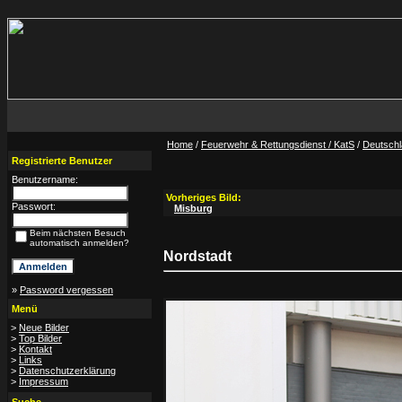
Home
/
Feuerwehr & Rettungsdienst / KatS
/
Deutsch
Registrierte Benutzer
Benutzername:
Vorheriges Bild:
Passwort:
Misburg
Beim nächsten Besuch
automatisch anmelden?
Nordstadt
»
Password vergessen
Menü
>
Neue Bilder
>
Top Bilder
>
Kontakt
>
Links
>
Datenschutzerklärung
>
Impressum