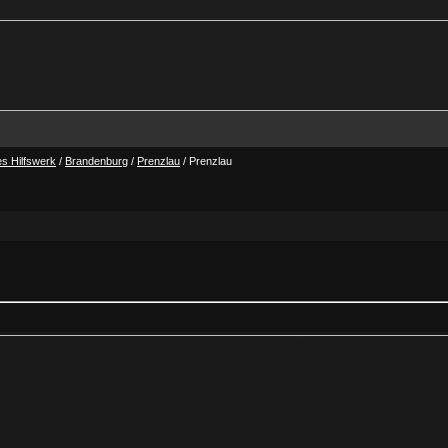
s Hilfswerk
/
Brandenburg
/
Prenzlau
/ Prenzlau