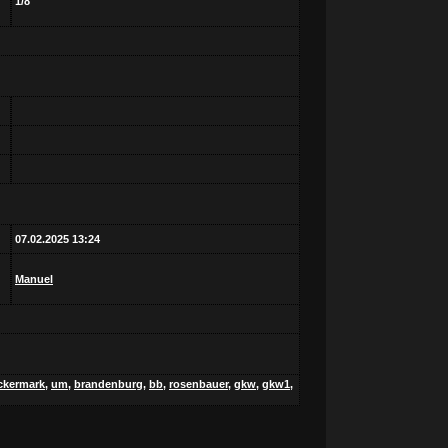
1/8
07.02.2025 13:24
Manuel
uckermark
,
um
,
brandenburg
,
bb
,
rosenbauer
,
gkw
,
gkw1
,