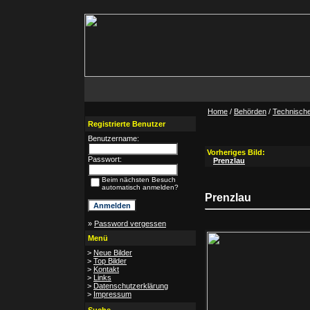
Home
/
Behörden
/
Technische
Registrierte Benutzer
Benutzername:
Vorheriges Bild:
Passwort:
Prenzlau
Beim nächsten Besuch
automatisch anmelden?
Prenzlau
»
Password vergessen
Menü
>
Neue Bilder
>
Top Bilder
>
Kontakt
>
Links
>
Datenschutzerklärung
>
Impressum