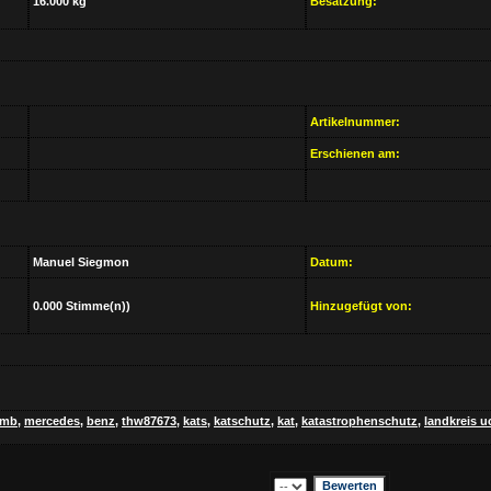
16.000 kg
Besatzung:
Artikelnummer:
Erschienen am:
Manuel Siegmon
Datum:
0.000 Stimme(n))
Hinzugefügt von:
mb
,
mercedes
,
benz
,
thw87673
,
kats
,
katschutz
,
kat
,
katastrophenschutz
,
landkreis 