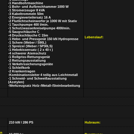
-1 Handbohrmaschine
-1 Bohr- und Aufbrechhammer 1000 W
-1 Stromerzeuger 8 kVA
-3 Kabeltrommeln 50m
-2 Energieverteilersatz 16 A
-2 Flutlichtscheinwerfer je 1000 W mit Stativ
-1 Tauchpumpe 400 l/min.
-1 Schutzwasserkreiselpumpe 400l/min.
-5 Saugschläuche C
-4 Druckschläuche C 15m
Lebenslauf:
-1 Hebe- und Pressgerät 150 kN Hydropresse
-1 Schere (Weber / S90L)
-1 Spreizer (Weber / SP30LS)
-1 Hebekissensatz ( 2 x 40 t )
-4 schwerer Atemschutz
-1 Rollgriss-Rettungsgerät
-2 Rettungsausstattung
-1 Verkehrssicherungsgeräte
-1 Schleifkorb
-2 Krankentragen
-Kombinationsleiter 4 teilig aus Leichtmetall
-1 Schneid- und Schweißausstattung
(Azetylen)
-Werkzeugsatz Holz-/Metall-/Steinbearbeitung
210 kW / 286 PS
Hubraum:
in