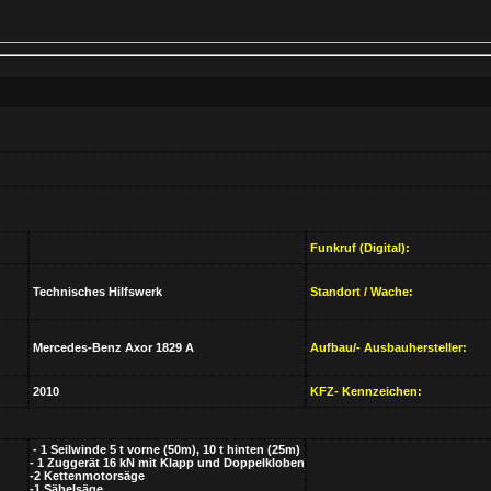
Funkruf (Digital):
Technisches Hilfswerk
Standort / Wache:
Mercedes-Benz Axor 1829 A
Aufbau/- Ausbauhersteller:
2010
KFZ- Kennzeichen:
- 1 Seilwinde 5 t vorne (50m), 10 t hinten (25m)
- 1 Zuggerät 16 kN mit Klapp und Doppelkloben
-2 Kettenmotorsäge
-1 Säbelsäge