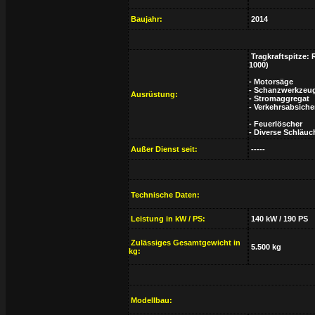
Baujahr:
2014
Tragkraftspitze:
1000)
- Motorsäge
- Schanzwerkzeu
Ausrüstung:
- Stromaggregat
- Verkehrsabsich
- Feuerlöscher
- Diverse Schläu
Außer Dienst seit:
-----
Technische Daten:
Leistung in kW / PS:
140 kW / 190 PS
Zulässiges Gesamtgewicht in
5.500 kg
kg:
Modellbau: