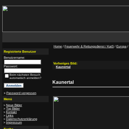
Home
/
Feuerwehr & Rettungsdienst / KatS
/
Europa
/
Registrierte Benutzer
Benutzername:
Vorheriges Bild:
Passwort:
Kaunertal
Beim nächsten Besuch
automatisch anmelden?
Kaunertal
»
Password vergessen
Menü
>
Neue Bilder
>
Top Bilder
>
Kontakt
>
Links
>
Datenschutzerklärung
>
Impressum