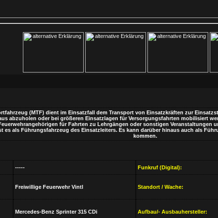
tfahrzeug (MTF) dient im Einsatzfall dem Transport von Einsatzkräften zur Einsat
us abzuholen oder bei größeren Einsatzlagen für Versorgungsfahrten mobilisiert wer
Feuerwehrangehörigen für Fahrten zu Lehrgängen oder sonstigen Veranstaltungen un
st es als Führungsfahrzeug des Einsatzleiters. Es kann darüber hinaus auch als Füh
kommen.
-----
Funkruf (Digital):
Freiwillige Feuerwehr Vintl
Standort / Wache:
Mercedes-Benz Sprinter 315 CDi
Aufbau/- Ausbauhersteller: