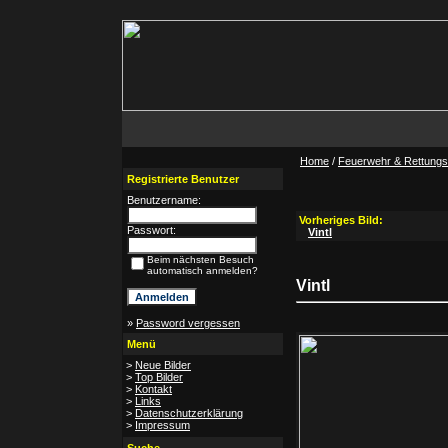
Home
/
Feuerwehr & Rettungsd
Registrierte Benutzer
Benutzername:
Vorheriges Bild:
Passwort:
Vintl
Beim nächsten Besuch
automatisch anmelden?
Vintl
»
Password vergessen
Menü
>
Neue Bilder
>
Top Bilder
>
Kontakt
>
Links
>
Datenschutzerklärung
>
Impressum