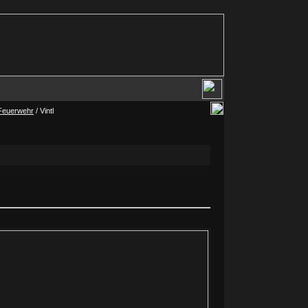
Feuerwehr
/ Vintl