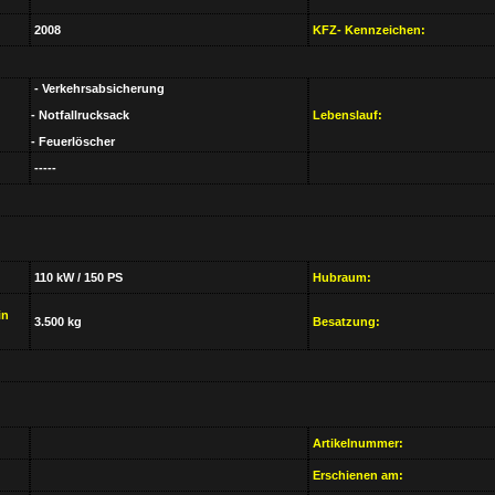
2008
KFZ- Kennzeichen:
- Verkehrsabsicherung
- Notfallrucksack
Lebenslauf:
- Feuerlöscher
-----
110 kW / 150 PS
Hubraum:
in
3.500 kg
Besatzung:
Artikelnummer:
Erschienen am: