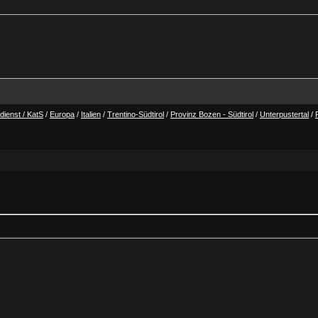
ienst / KatS
/
Europa
/
Italien
/
Trentino-Südtirol
/
Provinz Bozen - Südtirol
/
Unterpustertal
/