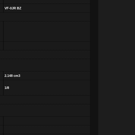
VF-0JR BZ
2.148 cm3
1/8