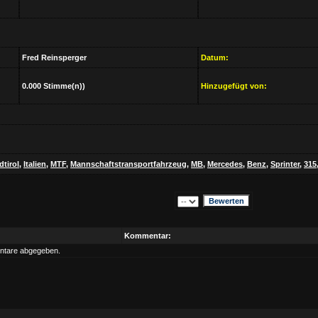
Fred Reinsperger
Datum:
0.000 Stimme(n))
Hinzugefügt von:
dtirol
,
Italien
,
MTF
,
Mannschaftstransportfahrzeug
,
MB
,
Mercedes
,
Benz
,
Sprinter
,
315
Kommentar:
ntare abgegeben.