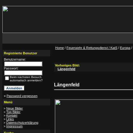
Home
/
Feuerwehr & Rettungsdienst / KatS
/
Europa
/
Registrierte Benutzer
Benutzername:
Vorheriges Bild:
Passwort:
Längenfeld
Beim nächsten Besuch
automatisch anmelden?
Längenfeld
»
Password vergessen
Menü
>
Neue Bilder
>
Top Bilder
>
Kontakt
>
Links
>
Datenschutzerklärung
>
Impressum