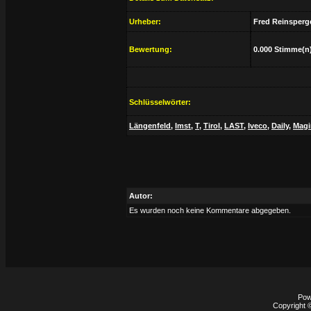
Urheber:
Fred Reinsperg
Bewertung:
0.000 Stimme(n
Schlüsselwörter:
Längenfeld
,
Imst
,
T
,
Tirol
,
LAST
,
Iveco
,
Daily
,
Magi
Autor:
Es wurden noch keine Kommentare abgegeben.
Pow
Copyright