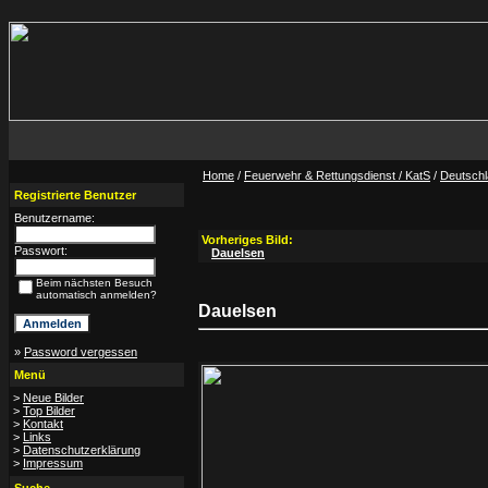
Home
/
Feuerwehr & Rettungsdienst / KatS
/
Deutsch
Registrierte Benutzer
Benutzername:
Vorheriges Bild:
Passwort:
Dauelsen
Beim nächsten Besuch
automatisch anmelden?
Dauelsen
»
Password vergessen
Menü
>
Neue Bilder
>
Top Bilder
>
Kontakt
>
Links
>
Datenschutzerklärung
>
Impressum