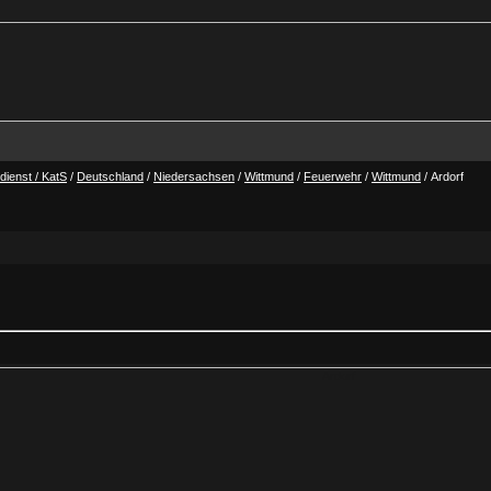
ienst / KatS
/
Deutschland
/
Niedersachsen
/
Wittmund
/
Feuerwehr
/
Wittmund
/ Ardorf