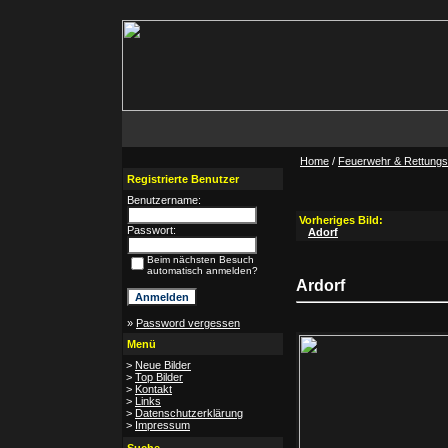
Home
/
Feuerwehr & Rettungsd
Registrierte Benutzer
Benutzername:
Vorheriges Bild:
Passwort:
Adorf
Beim nächsten Besuch
automatisch anmelden?
Ardorf
»
Password vergessen
Menü
>
Neue Bilder
>
Top Bilder
>
Kontakt
>
Links
>
Datenschutzerklärung
>
Impressum