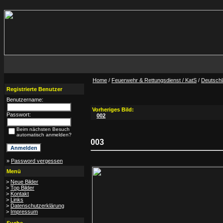
Home
/
Feuerwehr & Rettungsdienst / KatS
/
Deutsch
Registrierte Benutzer
Benutzername:
Vorheriges Bild:
Passwort:
002
Beim nächsten Besuch
automatisch anmelden?
003
»
Password vergessen
Menü
>
Neue Bilder
>
Top Bilder
>
Kontakt
>
Links
>
Datenschutzerklärung
>
Impressum