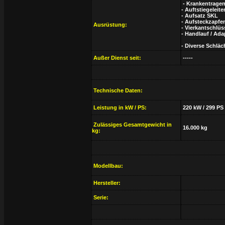
- Krankentrage
- Auftstiegeleite
- Aufsatz SKL
- Aufsteckzapfe
Ausrüstung:
- Vierkantschlüs
- Handlauf / Ada
- Diverse Schlä
Außer Dienst seit:
-----
Technische Daten:
Leistung in kW / PS:
220 kW / 299 PS
Zulässiges Gesamtgewicht in
16.000 kg
kg:
Modellbau:
Hersteller:
Serie: