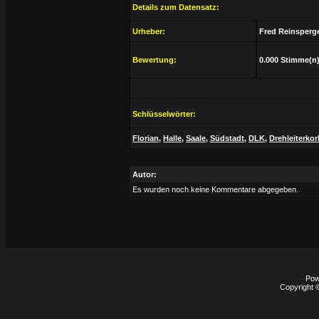
Details zum Datensatz:
Urheber:
Fred Reinsperg
Bewertung:
0.000 Stimme(n)
Schlüsselwörter:
Florian
,
Halle
,
Saale
,
Südstadt
,
DLK
,
Drehleiterkor
Autor:
Es wurden noch keine Kommentare abgegeben.
Pow
Copyright