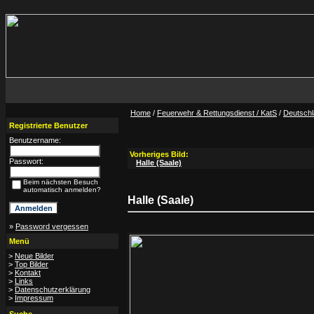
Home
/
Feuerwehr & Rettungsdienst / KatS
/
Deutsch
Registrierte Benutzer
Benutzername:
Vorheriges Bild:
Passwort:
Halle (Saale)
Beim nächsten Besuch
automatisch anmelden?
Halle (Saale)
»
Password vergessen
Menü
>
Neue Bilder
>
Top Bilder
>
Kontakt
>
Links
>
Datenschutzerklärung
>
Impressum