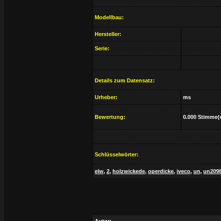
Modellbau:
Hersteller:
Serie:
Details zum Datensatz:
Urheber:
ms
Bewertung:
0.000 Stimme(
Schlüsselwörter:
elw
,
2
,
holzwickede
,
operdicke
,
iveco
,
un
,
un209