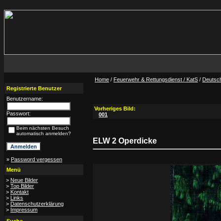
Home
/
Feuerwehr & Rettungsdienst / KatS
/
Deutsc
Registrierte Benutzer
Benutzername:
Vorheriges Bild:
Passwort:
001
Beim nächsten Besuch
automatisch anmelden?
ELW 2 Operdicke
»
Password vergessen
Menü
>
Neue Bilder
>
Top Bilder
>
Kontakt
>
Links
>
Datenschutzerklärung
>
Impressum