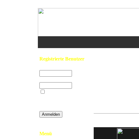
Home
/
Feuerwehr & R
Registrierte Benutzer
Benutzername:
Vorheriges Bild:
Passwort:
001
Beim nächsten
Besuch automatisch
anmelden?
001
»
Password vergessen
Menü