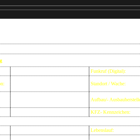
Das ist das L
g
Florian Salzgitter 01/48-01
Funkruf (Digital):
on:
Berufsfeuerwehr Stadt Salzgitter
Standort / Wache:
MAN
Aufbau/- Ausbauherstelle
2006
KFZ- Kennzeichen:
Lebenslauf: