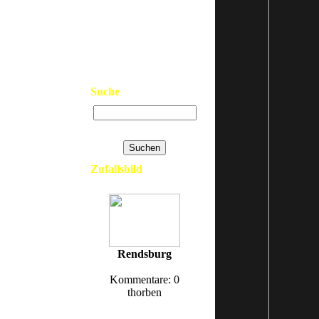
>
Neue Bilder
>
Top Bilder
>
Kontakt
>
Links
>
Datenschutzerklärung
>
Impressum
Suche
Erweiterte Suche
Zufallsbild
Rendsburg
Kommentare: 0
thorben