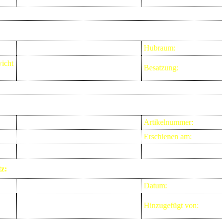
Hubraum:
icht
Besatzung:
Artikelnummer:
Erschienen am:
z:
Fred Reinsperger
Datum:
0.000 Stimme(n))
Hinzugefügt von: