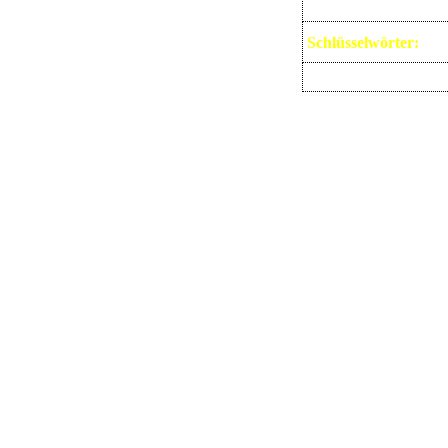
Schlüsselwörter:
Autor:
Es wurden noch kein