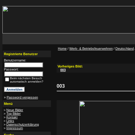
Home
/
Werk- & Betriebsfeuerwehren
/
Deutschland
Registrierte Benutzer
Benutzername:
Vorheriges Bild:
Passwort:
003
Beim nächsten Besuch
automatisch anmelden?
003
»
Password vergessen
Menü
>
Neue Bilder
>
Top Bilder
>
Kontakt
>
Links
>
Datenschutzerklärung
>
Impressum