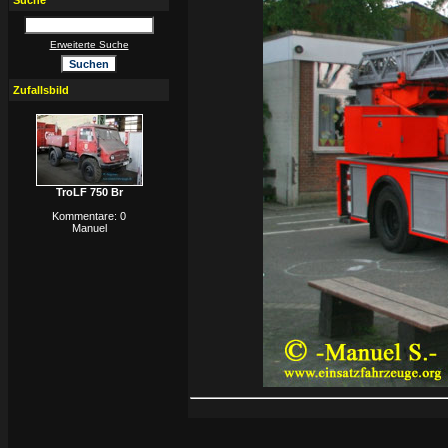
Suche
Erweiterte Suche
Zufallsbild
TroLF 750 Br
Kommentare: 0
Manuel