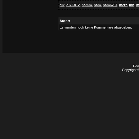
dlk
,
dlk23/12
,
hamm
,
ham
,
ham6267
,
metz
,
mb
,
m
Autor:
Es wurden noch keine Kommentare abgegeben.
Pow
Copyright