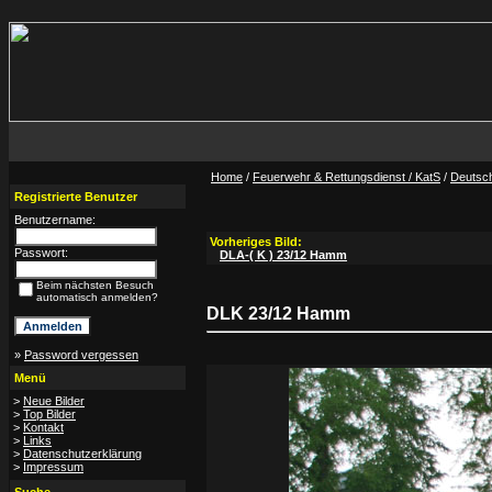
Home
/
Feuerwehr & Rettungsdienst / KatS
/
Deutsc
Registrierte Benutzer
Benutzername:
Vorheriges Bild:
Passwort:
DLA-( K ) 23/12 Hamm
Beim nächsten Besuch
automatisch anmelden?
DLK 23/12 Hamm
»
Password vergessen
Menü
>
Neue Bilder
>
Top Bilder
>
Kontakt
>
Links
>
Datenschutzerklärung
>
Impressum