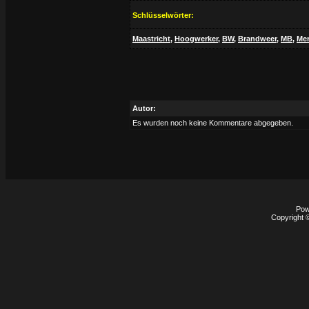
Schlüsselwörter:
Maastricht
,
Hoogwerker
,
BW
,
Brandweer
,
MB
,
Me
Autor:
Es wurden noch keine Kommentare abgegeben.
Pow
Copyright