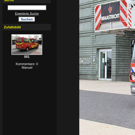
Suche
Erweiterte Suche
Zufallsbild
001
Kommentare: 0
Manuel