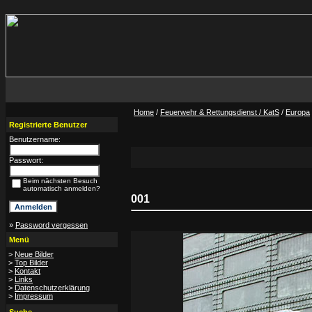
Home
/
Feuerwehr & Rettungsdienst / KatS
/
Europa
Registrierte Benutzer
Benutzername:
Passwort:
Beim nächsten Besuch
automatisch anmelden?
001
»
Password vergessen
Menü
>
Neue Bilder
>
Top Bilder
>
Kontakt
>
Links
>
Datenschutzerklärung
>
Impressum