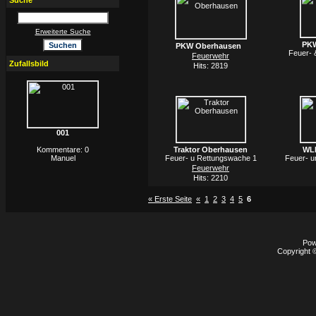
Suche
Erweiterte Suche
PKW
PKW Oberhausen
Feuer- 
Feuerwehr
Zufallsbild
Hits: 2819
001
Kommentare: 0
Traktor Oberhausen
WL
Manuel
Feuer- u Rettungswache 1
Feuer- u
Feuerwehr
Hits: 2210
« Erste Seite
«
1
2
3
4
5
6
Pow
Copyright