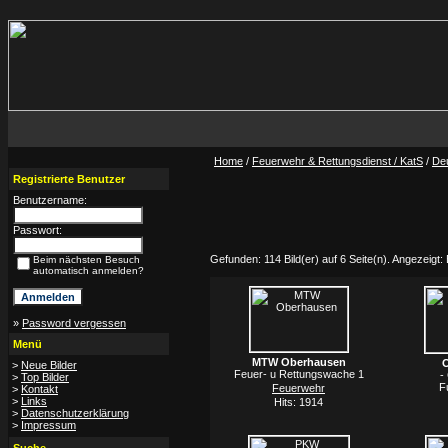
Home
/
Feuerwehr & Rettungsdienst / KatS
/
De
Registrierte Benutzer
Benutzername:
Passwort:
Gefunden: 114 Bild(er) auf 6 Seite(n). Angezeigt: 
Beim nächsten Besuch
automatisch anmelden?
»
Password vergessen
Menü
MTW Oberhausen
>
Neue Bilder
Feuer- u Rettungswache 1
-
>
Top Bilder
F
Feuerwehr
>
Kontakt
>
Links
Hits: 1914
>
Datenschutzerklärung
>
Impressum